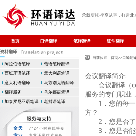
承载所托·坐享从容
，打造北
首页
口译翻译
笔译翻译
证件翻译
资料翻译
当前位置：
首页
>>
口译翻
阿拉伯语笔译
葡语笔译翻译
西班牙语笔译
意大利语笔译
会议翻译简介:
意大利语翻译
乌兹别克语翻译
会议翻译（confe
翻译服务
乌尔都语笔译
服务的专门职业
加泰罗尼亚语笔译
老挝语笔译
1．您的每一句
方？
2．您是否了解
全天
3．您是否能够
7*24小时在线答疑
专业
专业译员优质服务