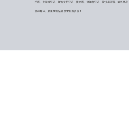
兰语、克罗地亚语、斯洛文尼亚语、捷克语、保加利亚语、爱沙尼亚语、等各类小
语种翻译。质量成就品牌 信誉创造价值！