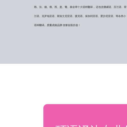
韩、法、德、俄、西、意、葡、泰全球十大语种翻译， 还包含挪威语、芬兰语、荷
兰语、克罗地亚语、斯洛文尼亚语、捷克语、保加利亚语、爱沙尼亚语、等各类小
语种翻译。质量成就品牌 信誉创造价值！