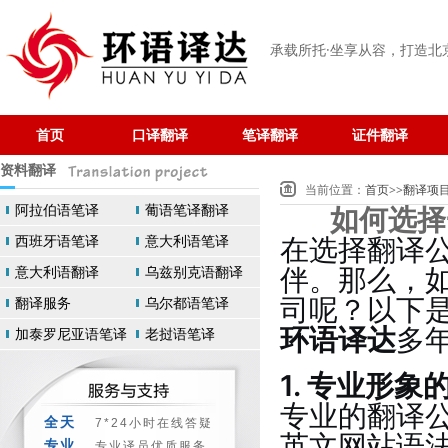
承载所托·坐享从容
，打造北
首页
口译翻译
笔译翻译
证件翻译
资料翻译
当前位置：
首页
>>
翻译项
阿拉伯语笔译
葡语笔译翻译
如何选择
西班牙语笔译
意大利语笔译
在选择翻译
意大利语翻译
乌兹别克语翻译
伴。那么，
司呢？以下
翻译服务
乌尔都语笔译
环语译达
多
加泰罗尼亚语笔译
老挝语笔译
1. 专业形象
专业的翻译
全天
7*24小时在线答疑
英文网站语
专业
专业译员优质服务