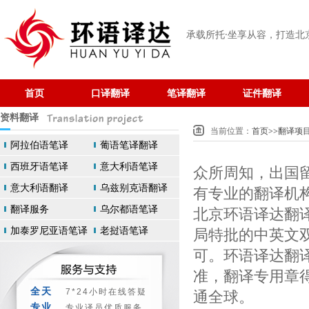
承载所托·坐享从容
，打造北
首页
口译翻译
笔译翻译
证件翻译
资料翻译
当前位置：
首页
>>
翻译项
阿拉伯语笔译
葡语笔译翻译
西班牙语笔译
意大利语笔译
众所周知，出国
意大利语翻译
乌兹别克语翻译
有专业的翻译机
翻译服务
乌尔都语笔译
北京环语译达翻
加泰罗尼亚语笔译
老挝语笔译
局特批的中英文
可。环语译达翻
准，翻译专用章
全天
通全球。
7*24小时在线答疑
专业
专业译员优质服务