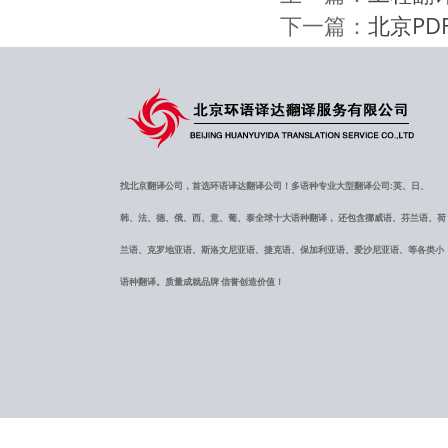
下一篇：
北京PD
找北京翻译公司，首选环语译达翻译公司！多语种专业大型翻译公司:英、日、
韩、法、德、俄、西、意、葡、泰全球十大语种翻译， 还包含挪威语、芬兰语、荷
兰语、克罗地亚语、斯洛文尼亚语、捷克语、保加利亚语、爱沙尼亚语、等各类小
语种翻译。质量成就品牌 信誉创造价值！