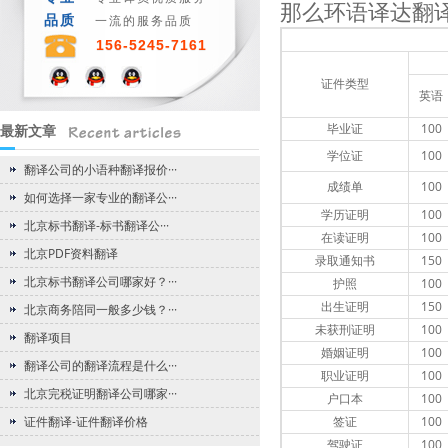
那么环语译达翻
品质
一流的服务品质
156-5245-7161
证件类型
英语
毕业证
100
最新文章
学位证
100
翻译公司的小语种翻译报价···
成绩单
100
如何选择一家专业的翻译公···
学历证明
100
北京标书翻译-标书翻译公···
在读证明
100
北京PDF资料翻译
录取通知书
150
北京标书翻译公司哪家好？···
护照
100
出生证明
150
北京商务陪同一般多少钱？···
未获刑证明
100
翻译项目
婚姻证明
100
翻译公司的翻译流程是什么···
职业证明
100
北京完税证明翻译公司哪家···
户口本
100
证件翻译-证件翻译价格
签证
100
驾驶证
100