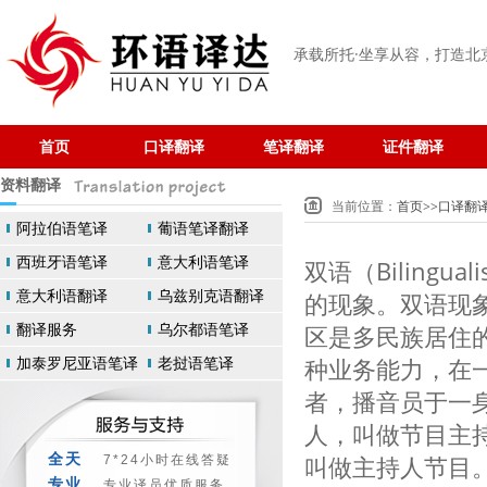
承载所托·坐享从容
，打造北
首页
口译翻译
笔译翻译
证件翻译
资料翻译
当前位置：
首页
>>
口译翻
阿拉伯语笔译
葡语笔译翻译
西班牙语笔译
意大利语笔译
双语（Biling
意大利语翻译
乌兹别克语翻译
的现象。双语现
翻译服务
乌尔都语笔译
区是多民族居住
加泰罗尼亚语笔译
老挝语笔译
种业务能力，在
者，播音员于一
人，叫做节目主
全天
叫做主持人节目
7*24小时在线答疑
专业
专业译员优质服务