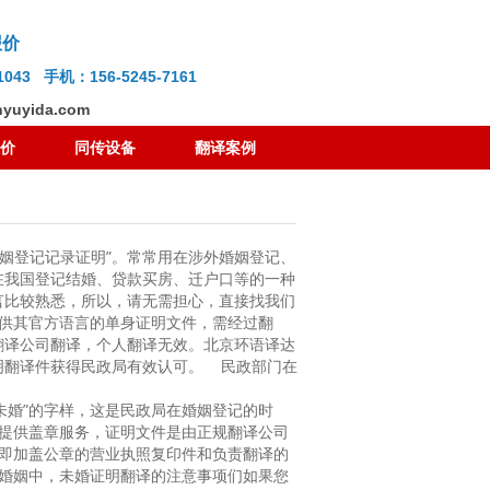
报价
-1043 手机：156-5245-7161
yuyida.com
价
同传设备
翻译案例
婚姻登记记录证明”。常常用在涉外婚姻登记、
在我国登记结婚、贷款买房、迁户口等的一种
言比较熟悉，所以，请无需担心，直接找我们
提供其官方语言的单身证明文件，需经过翻
翻译公司翻译，个人翻译无效。北京环语译达
明翻译件获得民政局有效认可。 民政部门在
“未婚”的字样，这是民政局在婚姻登记的时
要提供盖章服务，证明文件是由正规翻译公司
，即加盖公章的营业执照复印件和负责翻译的
外婚姻中，未婚证明翻译的注意事项们如果您