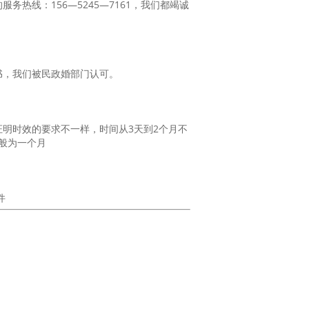
热线：156—5245—7161，我们都竭诚
书，我们被民政婚部门认可。
明时效的要求不一样，时间从3天到2个月不
般为一个月
件