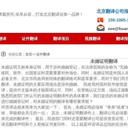
北京翻译公司
承载所托·坐享从容
，打造北京翻译业第一品牌！
159-1065
zoe@huan
翻译
证件翻译
翻译项目
视频翻译
翻译报
当前位置：
首页
>>
证件翻译
未婚证明翻译
未婚证明又称单身证明，用于涉外婚姻登记，在法律层面的全称为 “无
移民、留学、出国签证时需要重要对外场合。同时，未婚证明是外国人
必备文件。北京市民政局有特殊的翻译格式和盖章要求，而对于我们而
翻译。未婚证明的主要应用场合是涉外婚姻。 民政局对国外驻华使馆
译，提供中文版本的才能获得认可。同时，在资格认证方面，须由正规
熟悉民政部门所认可的未婚证明翻译件的具体要求，我们提供的未婚证
进行婚姻登记时，对未婚证明的翻译有哪些要求呢？
环语译达就来简单为大家说一下： 首先，未婚证明必须有 “单身”或者
候，审核都会关注的一点； 其次，未婚证明翻译件上，翻译公司必须
来完成的翻译件； 最后，民政部门同时还需要翻译公司提供资质证明
译员翻译声明和个人资格证书复印件。 以上就是环语译达总结的在涉