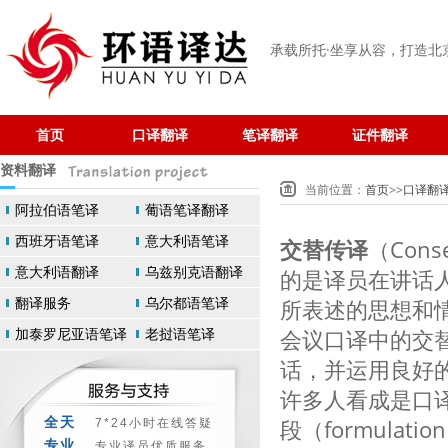
承载所托·坐享从容
，打造北
首页
口译翻译
笔译翻译
证件翻译
资料翻译
当前位置：
首页
>>
口译翻
阿拉伯语笔译
葡语笔译翻译
西班牙语笔译
意大利语笔译
交替传译
（Cons
意大利语翻译
乌兹别克语翻译
的是译员在讲话
翻译服务
乌尔都语笔译
所表述的思想和
加泰罗尼亚语笔译
老挝语笔译
会议口译中的交
话，并运用良好
许多人看成是口
全天
段（formulati
7*24小时在线答疑
专业
专业译员优质服务