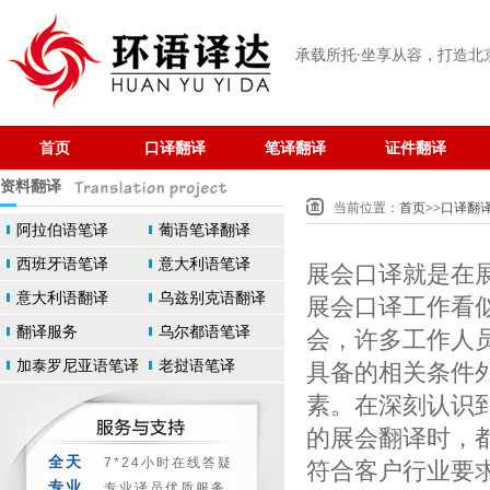
承载所托·坐享从容
，打造北
首页
口译翻译
笔译翻译
证件翻译
资料翻译
当前位置：
首页
>>
口译翻
阿拉伯语笔译
葡语笔译翻译
西班牙语笔译
意大利语笔译
展会口译就是在
意大利语翻译
乌兹别克语翻译
展会口译工作看
翻译服务
乌尔都语笔译
会，许多工作人
加泰罗尼亚语笔译
老挝语笔译
具备的相关条件
素。在深刻认识
的展会翻译时，
全天
符合客户行业要
7*24小时在线答疑
专业
专业译员优质服务