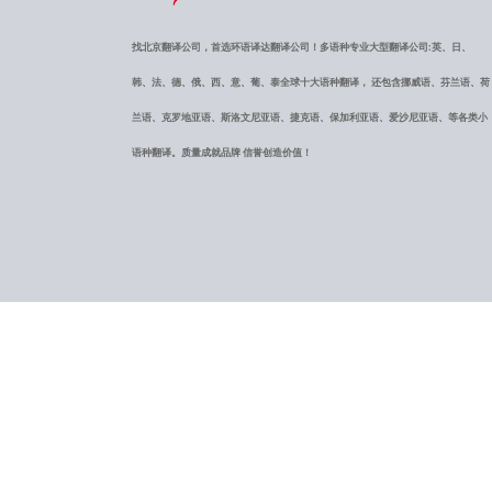
找北京翻译公司，首选环语译达翻译公司！多语种专业大型翻译公司:英、日、
韩、法、德、俄、西、意、葡、泰全球十大语种翻译， 还包含挪威语、芬兰语、荷
兰语、克罗地亚语、斯洛文尼亚语、捷克语、保加利亚语、爱沙尼亚语、等各类小
语种翻译。质量成就品牌 信誉创造价值！