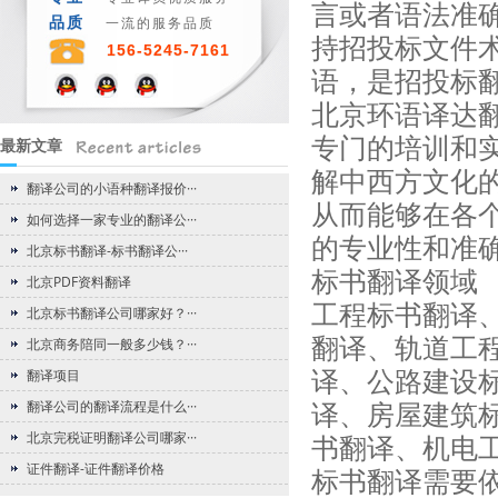
言或者语法准
品质
一流的服务品质
持招投标文件
156-5245-7161
语，是招投标
北京环语译达
专门的培训和
最新文章
解中西方文化
翻译公司的小语种翻译报价···
从而能够在各
如何选择一家专业的翻译公···
的专业性和准
北京标书翻译-标书翻译公···
标书翻译领域
北京PDF资料翻译
工程标书翻译
北京标书翻译公司哪家好？···
翻译、轨道工
北京商务陪同一般多少钱？···
译、公路建设
翻译项目
译、房屋建筑
翻译公司的翻译流程是什么···
北京完税证明翻译公司哪家···
书翻译、机电
证件翻译-证件翻译价格
标书翻译需要