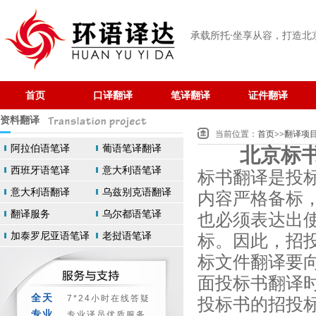
承载所托·坐享从容
，打造北
首页
口译翻译
笔译翻译
证件翻译
资料翻译
当前位置：
首页
>>
翻译项
阿拉伯语笔译
葡语笔译翻译
北京标
西班牙语笔译
意大利语笔译
标书翻译是投
意大利语翻译
乌兹别克语翻译
内容严格备标
翻译服务
乌尔都语笔译
也必须表达出
标。因此，招
加泰罗尼亚语笔译
老挝语笔译
标文件翻译要
面投标书翻译
投标书的招投
全天
7*24小时在线答疑
专业
专业译员优质服务